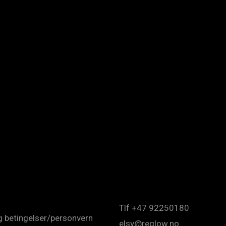
Tlf +47 92250180
og betingelser/personvern
elsy@reglow.no