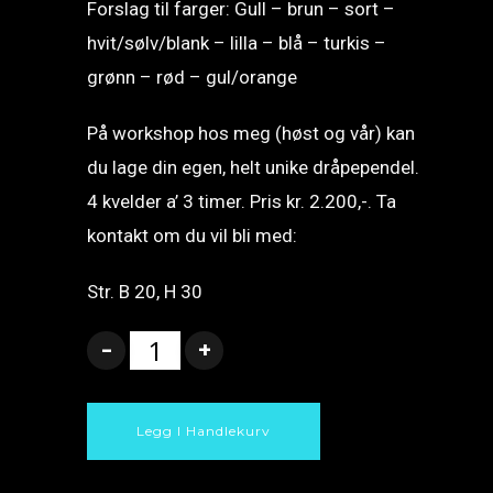
Forslag til farger: Gull – brun – sort –
hvit/sølv/blank – lilla – blå – turkis –
grønn – rød – gul/orange
På workshop hos meg
(høst og vår) kan
du lage din egen, helt unike dråpependel.
4 kvelder a’ 3 timer. Pris kr. 2.200,-. Ta
kontakt om du vil bli med:
Str. B 20, H 30
Legg I Handlekurv