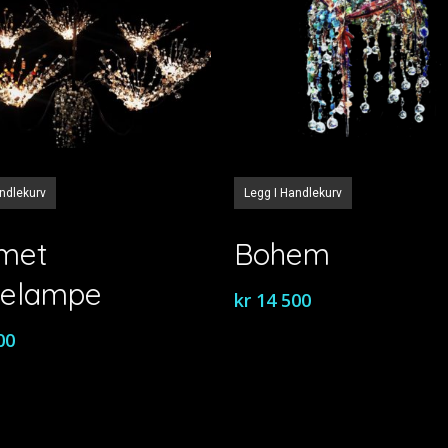
andlekurv
Legg I Handlekurv
rmet
Bohem
pelampe
kr
14 500
00