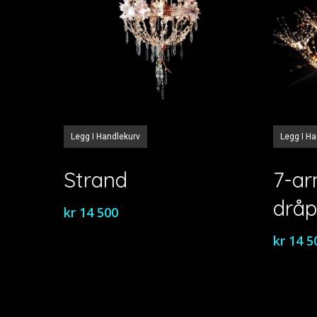
Legg I Handlekurv
Legg I H
Strand
7-a
drå
kr
14 500
kr
14 5