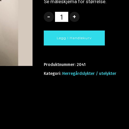
Se måleskjema for størrelse.
Legg I Handlekurv
Produktnummer:
2041
Kategori:
Herregårdslykter / utelykter