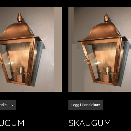
andlekurv
Legg I Handlekurv
AUGUM
SKAUGUM