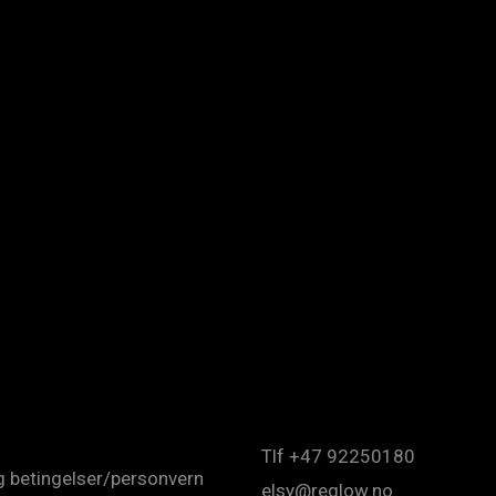
Tlf +47 92250180
og betingelser/personvern
elsy@reglow.no