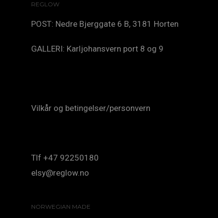
REGLOW
POST: Nedre Bjerggate 6 B, 3181 Horten
GALLERI: Karljohansvern port 8 og 9
Vilkår og betingelser/personvern
Tlf +47 92250180
elsy@reglow.no
NORWEGIAN MADE