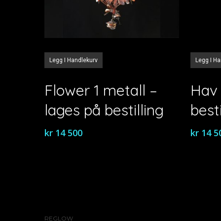
Legg I Handlekurv
Legg I H
Flower 1 metall –
Hav 
lages på bestilling
besti
kr
14 500
kr
14 5
REGLOW