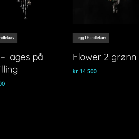
andlekurv
Legg I Handlekurv
– lages på
Flower 2 grønn
lling
kr
14 500
00