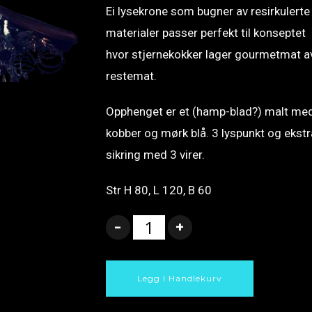
Ei lysekrone som bugner av resirkulerte
materialer passer perfekt til konseptet
hvor stjernekokker lager gourmetmat a
restemat.
Opphenget er et (hamp-blad?) malt me
kobber og mørk blå. 3 lyspunkt og ekstr
sikring med 3 virer.
Str H 80, L 120, B 60
Legg I Handlekurv